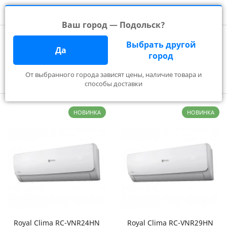
Ваш город — Подольск?
Главная
Производители
ROYAL CLIMA
Выбрать другой
ROYAL CLIMA в Подольске
Да
город
От выбранного города зависят цены, наличие товара и
Фильтр
способы доставки
НОВИНКА
НОВИНКА
Royal Clima RC-VNR24HN
Royal Clima RC-VNR29HN