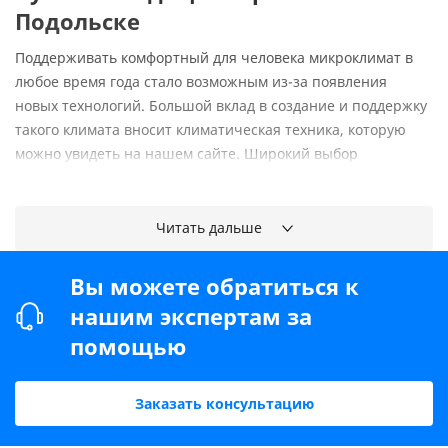
Подольске
Поддерживать комфортный для человека микроклимат в
любое время года стало возможным из-за появления
новых технологий. Большой вклад в создание и поддержку
такого климата вносит климатическая техника, которую
можно увидеть на нашем сайте. Широкий выбор
климатического оборудования, грамотный сервис и
быстрая доставка ваших заказов по стране.
Читать дальше
Наша техника – ваш комфорт и экономия.
Если Вы выберете климатическое оборудование в
Вы можете обратиться к
Подольске у нас:
нашим экспертам за
Большой и подробный каталог товаров;
помощью
Помощь с выбором оборудования и консультация по
всем вопросам;
Цена и качество товаров, услуг доставки и установки;
Заказать консультацию
Гарантия на услуги и реализуемую технику.