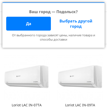
Ваш город — Подольск?
Главная
Производители
Quattroclima
Выбрать другой
LORIOT в Подольске
Да
город
От выбранного города зависят цены, наличие товара и
Фильтр
способы доставки
Loriot LAC IN-07TA
Loriot LAC IN-09TA